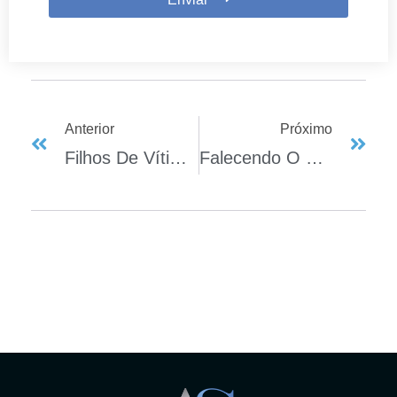
Anterior
Próximo
Filhos De Vítima De Violência Doméstica – Têm Prioridade Em Matrícula Ou Transferência Escolar No Âmbito Público
Falecendo O Devedor De Pensão Alimentícia – Os Herdeiros Devem Assumir A Obrigação Alimentar?