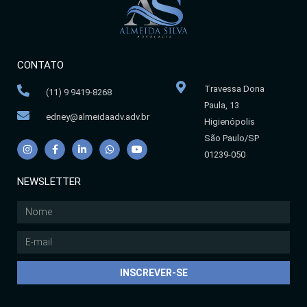
CONTATO
Travessa Dona
(11) 9 9419-8268
Paula, 13
edney@almeidaadv.adv.br
Higienópolis
São Paulo/SP
01239-050
NEWSLETTER
INSCREVER-SE