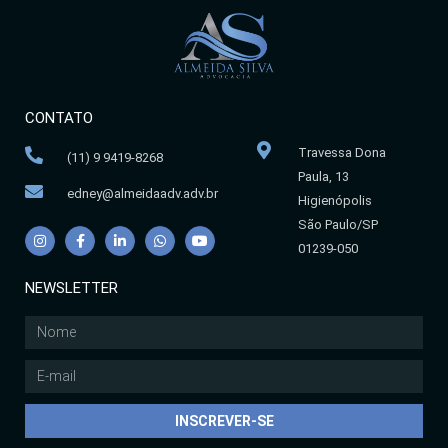
CONTATO
Travessa Dona
(11) 9 9419-8268
Paula, 13
edney@almeidaadv.adv.br
Higienópolis
São Paulo/SP
01239-050
NEWSLETTER
INSCREVER-SE