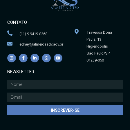
CONTATO
Travessa Dona
(11) 9 9419-8268
Paula, 13
edney@almeidaadv.adv.br
Higienópolis
São Paulo/SP
01239-050
NEWSLETTER
INSCREVER-SE