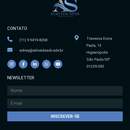
CONTATO
Travessa Dona
(11) 9 9419-8268
Paula, 13
edney@almeidaadv.adv.br
Higienópolis
São Paulo/SP
01239-050
NEWSLETTER
INSCREVER-SE