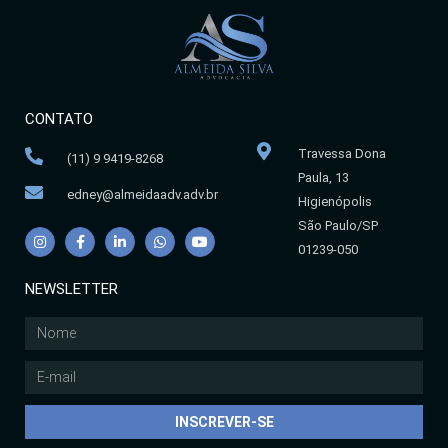
CONTATO
Travessa Dona
(11) 9 9419-8268
Paula, 13
edney@almeidaadv.adv.br
Higienópolis
São Paulo/SP
01239-050
NEWSLETTER
INSCREVER-SE