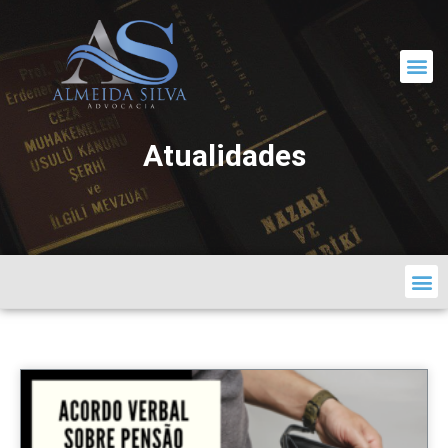
CORRESPONDÊNCIA JURÍDICA
Atualidades