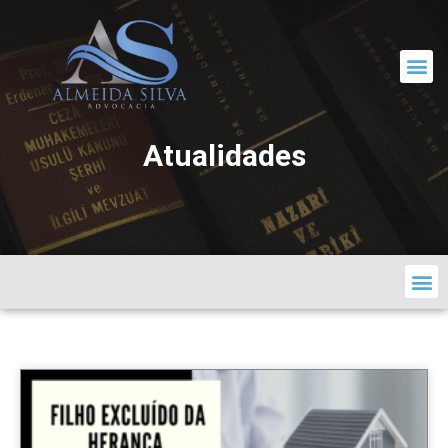
CORRESPONDÊNCIA JURÍDICA
Atualidades