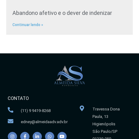
Abandono afetivo e o dever de indenizar
Continuar lendo »
CONTATO
Travessa Dona
(11) 9 9419-8268
Paula, 13
edney@almeidaadv.adv.br
Higienópolis
São Paulo/SP
01239-050