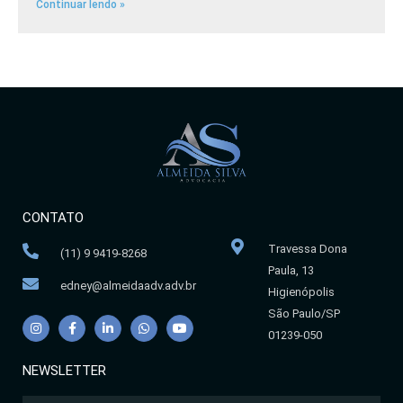
Continuar lendo »
CONTATO
Travessa Dona
(11) 9 9419-8268
Paula, 13
edney@almeidaadv.adv.br
Higienópolis
São Paulo/SP
01239-050
NEWSLETTER