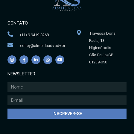
CONTATO
Travessa Dona
(11) 9 9419-8268
Paula, 13
edney@almeidaadv.adv.br
Higienópolis
São Paulo/SP
01239-050
NEWSLETTER
INSCREVER-SE