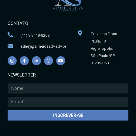
CONTATO
Travessa Dona
(11) 9 9419-8268
Paula, 13
edney@almeidaadv.adv.br
Higienópolis
São Paulo/SP
01239-050
NEWSLETTER
INSCREVER-SE