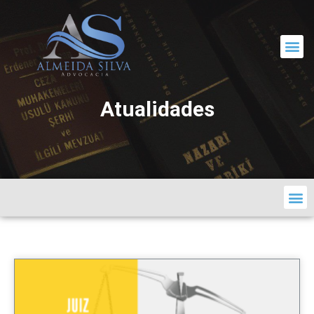
CORRESPONDÊNCIA JURÍDICA
Atualidades