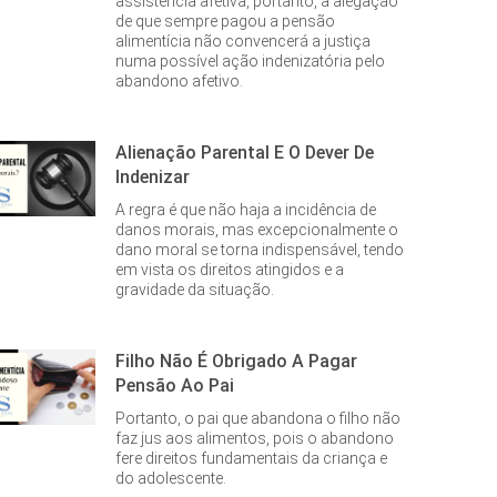
assistência afetiva, portanto, a alegação
de que sempre pagou a pensão
alimentícia não convencerá a justiça
numa possível ação indenizatória pelo
abandono afetivo.
Alienação Parental E O Dever De
Indenizar
A regra é que não haja a incidência de
danos morais, mas excepcionalmente o
dano moral se torna indispensável, tendo
em vista os direitos atingidos e a
gravidade da situação.
Filho Não É Obrigado A Pagar
Pensão Ao Pai
Portanto, o pai que abandona o filho não
faz jus aos alimentos, pois o abandono
fere direitos fundamentais da criança e
do adolescente.