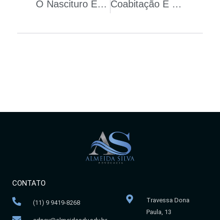
O Nascituro E O Direito Das Sucessões
Coabitação E Filhos Não São Requisitos Para A União Estável
CONTATO
Travessa Dona
(11) 9 9419-8268
Paula, 13