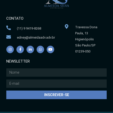
CONTATO
Travessa Dona
(11) 9 9419-8268
Paula, 13
edney@almeidaadv.adv.br
Higienópolis
São Paulo/SP
01239-050
NEWSLETTER
INSCREVER-SE