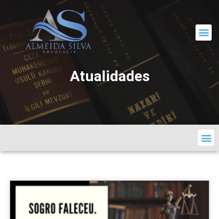
CORRESPONDÊNCIA JURÍDICA
Atualidades