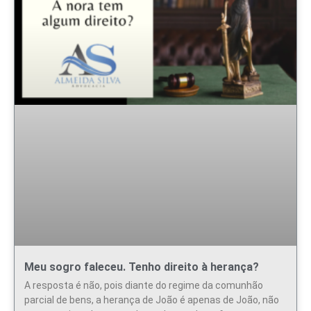
Meu sogro faleceu. Tenho direito à herança?
A resposta é não, pois diante do regime da comunhão
parcial de bens, a herança de João é apenas de João, não