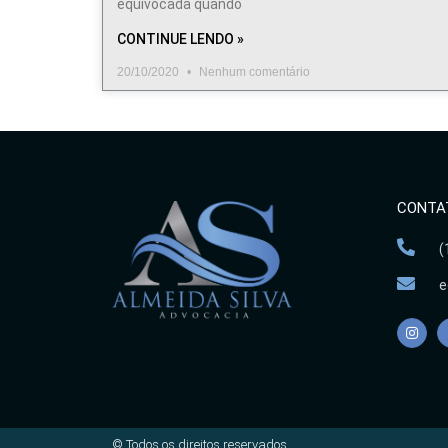
equivocada quando
CONTINUE LENDO »
20/10/2020
Nenhum comentário
CONTA
(
e
© Todos os direitos reservados