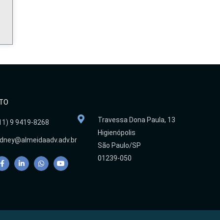
TO
Travessa Dona Paula, 13
11) 9 9419-8268
Higienópolis
dney@almeidaadv.adv.br
São Paulo/SP
01239-050