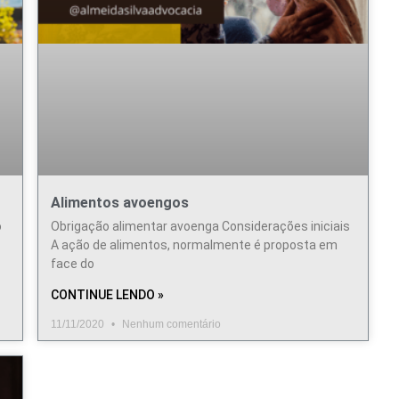
Alimentos avoengos
o
Obrigação alimentar avoenga Considerações iniciais
A ação de alimentos, normalmente é proposta em
face do
CONTINUE LENDO »
11/11/2020
Nenhum comentário